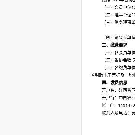
（一）
会员单位
1
（二）理事单位
2
（三）常务理事
（四）副会长单
三、缴费要求
（一）各会员单
（二）省协会收
（三）各缴费单
省财政电子票据及非税
四、缴费信息
开户名：江西省
开户行：中国农
帐
户：14314701
联系人及电话：