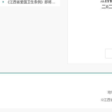
江西省卫
《江西省爱国卫生条例》即将实施
二0二三
地
©江西